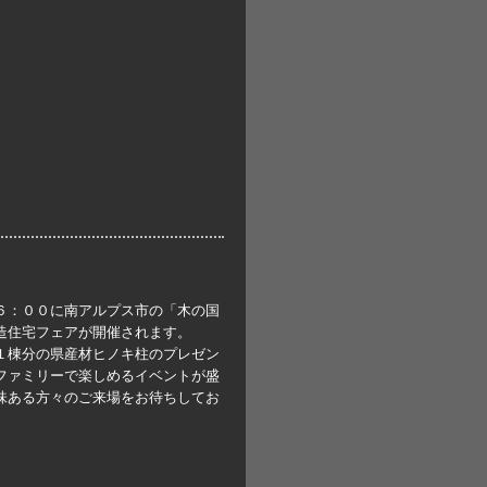
６：００に南アルプス市の「木の国
造住宅フェアが開催されます。
１棟分の県産材ヒノキ柱のプレゼン
ファミリーで楽しめるイベントが盛
味ある方々のご来場をお待ちしてお