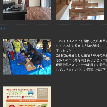
付中
昨日（３／２７）開催した山梨県
れ８００名を超える大勢の皆様に、
了しました。
当日に応募受付した住宅１棟分の県
も多くのご応募を頂きありがとうご
現場見学バスツアーの定員まで若干
しておりますので、ご応募ご検討下