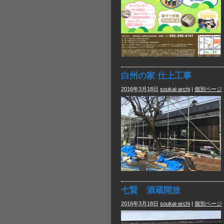
白州の家 仕上工事
2016年3月18日
soukai-archi
|
個別ページ
七賢 酒蔵開放
2016年3月18日
soukai-archi
|
個別ページ