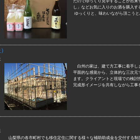
たのでゆっくり見学することが出来
し」などお気に入りのお酒を購入す
ゆっくりと、味わいながら頂こうと
た）
ジ
白州の家は、建て方工事に着手し
平面的な感覚から、立体的な三次元
ます。クライアントと現場での検討
完成形イメージを共有しながら工事
ジ
山梨県の各市町村でも移住定住に関する様々な補助助成金を交付する制