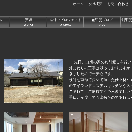
ホーム
会社概要
お問い合わせ
ル
実績
進行中プロジェクト
創甲斐ブログ
創甲斐
works
project
blog
先日、白州の家のお引渡しを行い
外まわりの工事は残っておりますが
きましたので一安心です。
検討を重ねて決めて頂いた仕上材や
のアイランドシステムキッチンやス
こまれて、ご家族でくつろぎ楽しい
手伝いが少しでも出来たのであれば