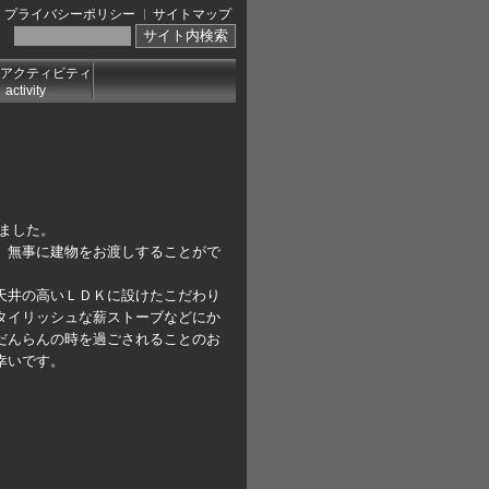
プライバシーポリシー
サイトマップ
アクティビティ
activity
ました。
、無事に建物をお渡しすることがで
天井の高いＬＤＫに設けたこだわり
タイリッシュな薪ストーブなどにか
だんらんの時を過ごされることのお
幸いです。