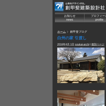
お知らせ
プロフィー
news
profile
ホーム
創甲斐ブログ
白州の家 引渡し
2016年4月 1日
soukai-archi
|
個別ページ