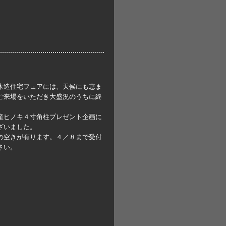
木造住宅フェアには、天候にも恵ま
ご来場をいただき大盛況のうちに終
産ヒノキ４寸角柱プレゼント企画に
ざいました。
の空きが有ります。４／８まで受付
さい。