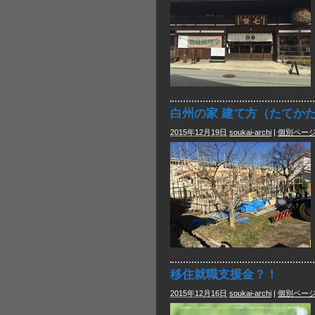
白州の家 建て方（たてか
2015年12月19日
soukai-archi
|
個別ペー
移住就職支援金？！
2015年12月16日
soukai-archi
|
個別ペー